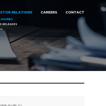
ESTOR RELATIONS
CAREERS
CONTACT
LOSURES
S RELEASES
시
임면을 공시합니다.