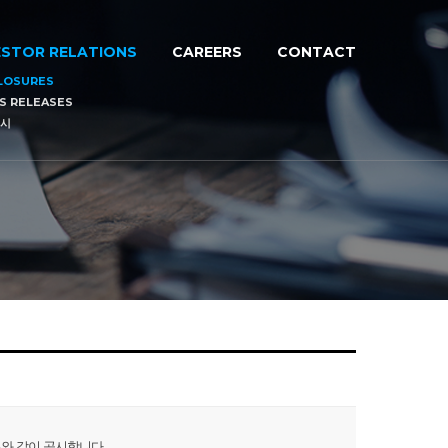
ESTOR RELATIONS
CAREERS
CONTACT
LOSURES
S RELEASES
시
부와 같이 공시합니다.